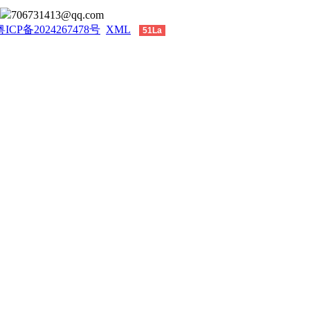
706731413@qq.com
粤ICP备2024267478号
XML
51La